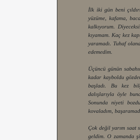
İlk iki gün beni çıldı
yüzüme, kafama, baca
kalkıyorum. Diyeceks
kıyamam. Kaç kez kapı
yaramadı. Tuhaf oland
edemedim. 
Üçüncü günün sabahınd
kadar kayboldu gözden
başladı. Bu kez bil
dalışlarıyla öyle bu
Sonunda niyeti bozdu
kovaladım, başaramad
Çok değil yarım saat s
geldim. O zamanda şi