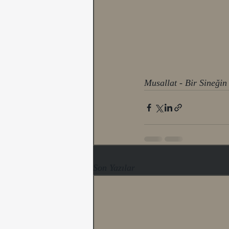
Musallat - Bir Sineğin
Son Yazılar