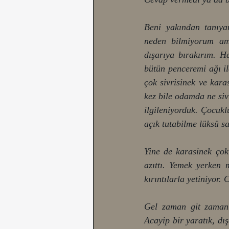
Beni yakından tanıyan
neden bilmiyorum am
dışarıya bırakırım. H
bütün penceremi ağı il
çok sivrisinek ve kar
kez bile odamda ne siv
ilgileniyorduk. Çocuk
açık tutabilme lüksü s
Yine de karasinek çok 
azıttı. Yemek yerken 
kırıntılarla yetiniyor
Gel zaman git zaman a
Acayip bir yaratık, dı