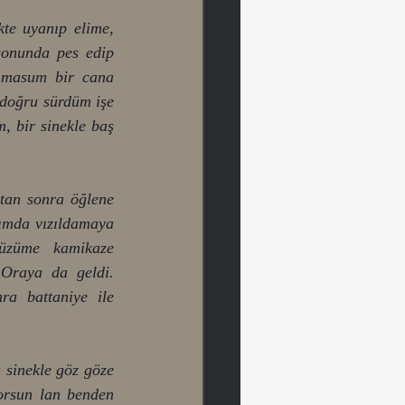
kte uyanıp elime, 
onunda pes edip 
 masum bir cana 
doğru sürdüm işe 
 bir sinekle baş 
tan sonra öğlene 
ımda vızıldamaya 
üzüme kamikaze 
Oraya da geldi. 
a battaniye ile 
 sinekle göz göze 
rsun lan benden 