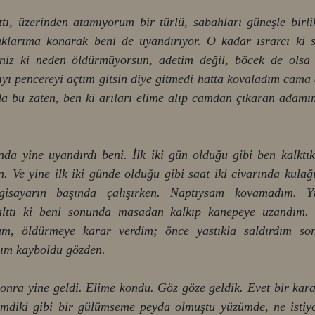
rttı, üzerinden atamıyorum bir türlü, sabahları güneşle birli
klarıma konarak beni de uyandırıyor. O kadar ısrarcı ki s
iniz ki neden öldürmüyorsun, adetim değil, böcek de olsa
yı pencereyi açtım gitsin diye gitmedi hatta kovaladım cama 
a bu zaten, ben ki arıları elime alıp camdan çıkaran adamım,
a yine uyandırdı beni. İlk iki gün olduğu gibi ben kalktık
. Ve yine ilk iki günde olduğu gibi saat iki civarında kulağ
gisayarın başında çalışırken. Naptıysam kovamadım. Y
nalttı ki beni sonunda masadan kalkıp kanepeye uzandım. 
m, öldürmeye karar verdim; önce yastıkla saldırdım sonr
ım kayboldu gözden. 
onra yine geldi. Elime kondu. Göz göze geldik. Evet bir kara
mdiki gibi bir gülümseme peyda olmuştu yüzümde, ne istiyo