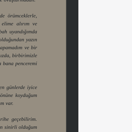
de örümceklerle, 
elime alırım ve 
abah uyandığımda 
 olduğundan yazın 
kapamadım ve bir 
zda, birbirimizle 
a bana penceremi 
n günlerde iyice 
e önüne koyduğum 
m var. 
ihe geçebilirim. 
n sinirli olduğum 