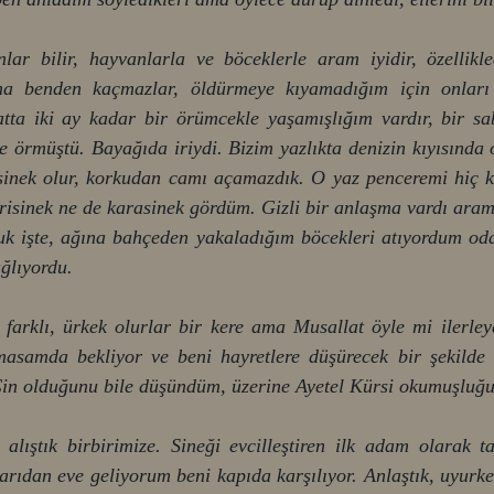
lar bilir, hayvanlarla ve böceklerle aram iyidir, özellikle
a benden kaçmazlar, öldürmeye kıyamadığım için onları 
atta iki ay kadar bir örümcekle yaşamışlığım vardır, bir s
e örmüştü. Bayağıda iriydi. Bizim yazlıkta denizin kıyısında
asinek olur, korkudan camı açamazdık. O yaz penceremi hiç 
risinek ne de karasinek gördüm. Gizli bir anlaşma vardı aramı
luk işte, ağına bahçeden yakaladığım böcekleri atıyordum od
ağlıyordu.
farklı, ürkek olurlar bir kere ama Musallat öyle mi ilerleye
masamda bekliyor ve beni hayretlere düşürecek bir şekild
. Cin olduğunu bile düşündüm, üzerine Ayetel Kürsi okumuşluğu
lıştık birbirimize. Sineği evcilleştiren ilk adam olarak tar
şarıdan eve geliyorum beni kapıda karşılıyor. Anlaştık, uyurke