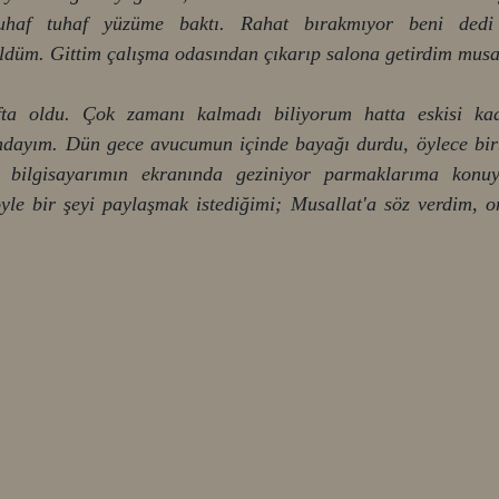
uhaf tuhaf yüzüme baktı. Rahat bırakmıyor beni dedi ç
ldüm. Gittim çalışma odasından çıkarıp salona getirdim musal
a oldu. Çok zamanı kalmadı biliyorum hatta eskisi kada
ndayım. Dün gece avucumun içinde bayağı durdu, öylece birbir
 bilgisayarımın ekranında geziniyor parmaklarıma konuy
yle bir şeyi paylaşmak istediğimi; Musallat'a söz verdim, on