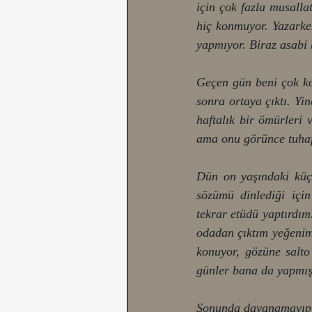
için çok fazla musall
hiç konmuyor. Yazarke
yapmıyor. Biraz asabi b
Geçen gün beni çok ko
sonra ortaya çıktı. Yi
haftalık bir ömürleri 
ama onu görünce tuhaf
Dün on yaşındaki küçü
sözümü dinlediği için
tekrar etüdü yaptırdım
odadan çıktım yeğenimi
konuyor, gözüne salto 
günler bana da yapmışt
Sonunda dayanamayıp y