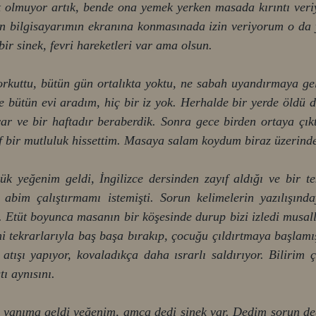
at olmuyor artık, bende ona yemek yerken masada kırıntı ver
n bilgisayarımın ekranına konmasınada izin veriyorum o da
ir sinek, fevri hareketleri var ama olsun. 
rkuttu, bütün gün ortalıkta yoktu, ne sabah uyandırmaya gel
ne bütün evi aradım, hiç bir iz yok. Herhalde bir yerde öldü 
var ve bir haftadır beraberdik. Sonra gece birden ortaya çık
 bir mutluluk hissettim. Masaya salam koydum biraz üzerinde 
k yeğenim geldi, İngilizce dersinden zayıf aldığı ve bir te
 abim çalıştırmamı istemişti. Sorun kelimelerin yazılışınd
. Etüt boyunca masanın bir köşesinde durup bizi izledi musal
 tekrarlarıyla baş başa bırakıp, çocuğu çıldırtmaya başlamış
atışı yapıyor, kovaladıkça daha ısrarlı saldırıyor. Bilirim çı
ı aynısını.
anıma geldi yeğenim, amca dedi sinek var. Dedim sorun deği