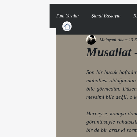
Tüm Yazılar
Şimdi Başlayın
T
Malayani Adam
13 E
Musallat 
Son bir buçuk haftadır
mahallesi olduğundan 
bile görmedim. Düzenli
mevsimi bile değil, o 
Herneyse, konuya döneli
görüntüsüyle rahatsız
bir de bir arsız ki sor