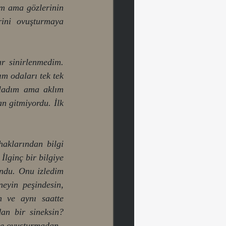
m ama gözlerinin 
ini ovuşturmaya 
 sinirlenmedim. 
m odaları tek tek 
ladım ama aklım 
n gitmiyordu. İlk 
aklarından bilgi 
lginç bir bilgiye 
ndu. Onu izledim 
eyin peşindesin, 
 ve aynı saatte 
an bir sineksin? 
ile ovuşturmadan.