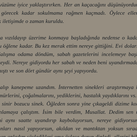
yüzüme iyice yaklaştırırken. Her an kaçacağını düşünüyordu
de görecek kadar sokulmama rağmen kaçmadı. Öylece eller
k iletişimde o zaman kuruldu.  
a vızıldayıp üzerime konmaya başladığında nedense o kadar
 öğlene kadar. Bu kez merak ettim nereye gittiğini. Evi doları
alışma odama döndüm, sabah gazetelerini incelemeye baş
kteydi. Nereye gidiyordu her sabah ve neden beni uyandırmada
mıştı ve son dört gündür aynı şeyi yapıyordu. 
alıp kanepeme uzandım. İnternetten sinekleri araştırmaya h
lerini, çoğalmalarını, yediklerini, hastalık yaydıklarını vs. İ
z sinir bozucu sinek. Öğleden sonra yine çıkageldi dizime ko
nlamaya çalıştım. İsim bile verdim, Musallat. Dedim sen n
 aynı saatte uyandırıp kayboluyorsun, nereye gidiyorsun
ları nasıl yapıyorsun, akıldan ve mantıktan yoksun sırad
n anladım söyledikleri ama öylece durup dinledi, ellerini b