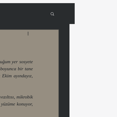
duğum yer sosyete 
boyunca bir tane 
 Ekim ayındayız, 
zıltısı, mikrobik 
 yüzüme konuyor, 