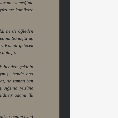
iyorum, yemeğime 
 yüzüme kamikaze 
di ne de öğleden 
dedim. Sonuçta üç 
tı. Komik gelecek 
dolaştı. 
k benden çekinip 
aymış, bende ona 
lat, ne zaman ben 
. Ağzına, yüzüne 
ldırtır adamı ilk 
l, o benim evcil 