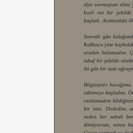
diye sormuştum elimi 
kızılı net bir şekil
başladı. Aramızdaki il
Sonraki gün kulağımd
Kalkınca yine kayboldu
aradım bulamadım. Ç
tuhaf bir şekilde sine
iki gün bir saat uğraş
Bilgisayarı kucağıma 
edinmeye başladım. Ömür
rastlamadım bildiğini
bir süre. Dinledim, a
neden her sabah beni
dönüyorsun, sonra bun
Cevap vermedi ya da be