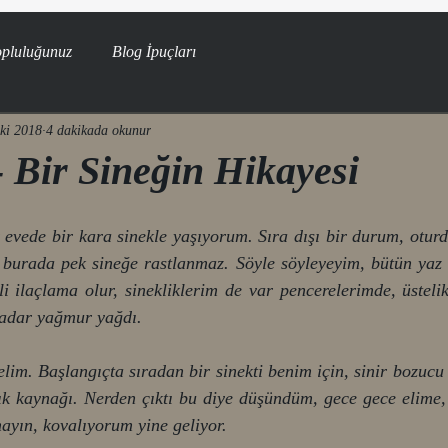
opluluğunuz
Blog İpuçları
ki 2018
4 dakikada okunur
- Bir Sineğin Hikayesi
 evede bir kara sinekle yaşıyorum. Sıra dışı bir durum, otur
burada pek sineğe rastlanmaz. Söyle söyleyeyim, bütün yaz 
 ilaçlama olur, sinekliklerim de var pencerelerimde, üstelik
kadar yağmur yağdı.
m. Başlangıçta sıradan bir sinekti benim için, sinir bozucu vı
lık kaynağı. Nerden çıktı bu diye düşündüm, gece gece elime,
mayın, kovalıyorum yine geliyor. 