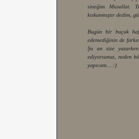
sineğim Musallat. T
kıskanmıştır dedim, gü
Bugün bir buçuk haft
edemediğinin de farkı
Şu an size yazarken
ediyorsunuz, neden bö
yapıcam… :)