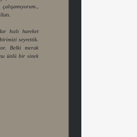
alışamıyorum., 
latı. 
r hızlı hareket 
imizi seyrettik. 
or. Belki merak 
u ünlü bir sinek 